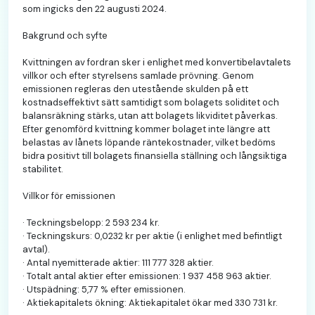
som ingicks den 22 augusti 2024.
Bakgrund och syfte
Kvittningen av fordran sker i enlighet med konvertibelavtalets
villkor och efter styrelsens samlade prövning. Genom
emissionen regleras den utestående skulden på ett
kostnadseffektivt sätt samtidigt som bolagets soliditet och
balansräkning stärks, utan att bolagets likviditet påverkas.
Efter genomförd kvittning kommer bolaget inte längre att
belastas av lånets löpande räntekostnader, vilket bedöms
bidra positivt till bolagets finansiella ställning och långsiktiga
stabilitet.
Villkor för emissionen
· Teckningsbelopp: 2 593 234 kr.
· Teckningskurs: 0,0232 kr per aktie (i enlighet med befintligt
avtal).
· Antal nyemitterade aktier: 111 777 328 aktier.
· Totalt antal aktier efter emissionen: 1 937 458 963 aktier.
· Utspädning: 5,77 % efter emissionen.
· Aktiekapitalets ökning: Aktiekapitalet ökar med 330 731 kr.