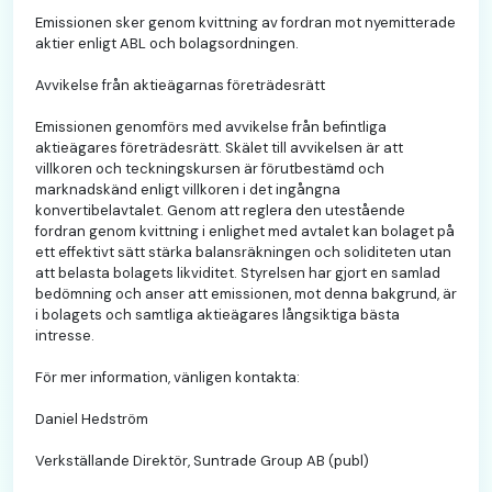
Emissionen sker genom kvittning av fordran mot nyemitterade
aktier enligt ABL och bolagsordningen.
Avvikelse från aktieägarnas företrädesrätt
Emissionen genomförs med avvikelse från befintliga
aktieägares företrädesrätt. Skälet till avvikelsen är att
villkoren och teckningskursen är förutbestämd och
marknadskänd enligt villkoren i det ingångna
konvertibelavtalet. Genom att reglera den utestående
fordran genom kvittning i enlighet med avtalet kan bolaget på
ett effektivt sätt stärka balansräkningen och soliditeten utan
att belasta bolagets likviditet. Styrelsen har gjort en samlad
bedömning och anser att emissionen, mot denna bakgrund, är
i bolagets och samtliga aktieägares långsiktiga bästa
intresse.
För mer information, vänligen kontakta:
Daniel Hedström
Verkställande Direktör, Suntrade Group AB (publ)