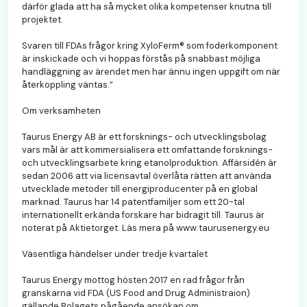
därför glada att ha så mycket olika kompetenser knutna till
projektet.
Svaren till FDAs frågor kring XyloFerm® som foderkomponent
är inskickade och vi hoppas förstås på snabbast möjliga
handläggning av ärendet men har ännu ingen uppgift om när
återkoppling väntas.”
Om verksamheten
Taurus Energy AB är ett forsknings- och utvecklingsbolag
vars mål är att kommersialisera ett omfattande forsknings-
och utvecklingsarbete kring etanolproduktion. Affärsidén är
sedan 2006 att via licensavtal överlåta rätten att använda
utvecklade metoder till energiproducenter på en global
marknad. Taurus har 14 patentfamiljer som ett 20-tal
internationellt erkända forskare har bidragit till. Taurus är
noterat på Aktietorget. Läs mera på www.taurusenergy.eu
Väsentliga händelser under tredje kvartalet
Taurus Energy mottog hösten 2017 en rad frågor från
granskarna vid FDA (US Food and Drug Administraion)
gällande Bolagets pågående ansökan om