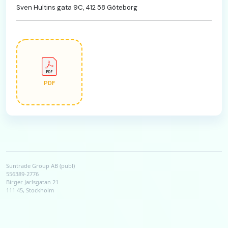
Sven Hultins gata 9C, 412 58 Göteborg
PDF
Suntrade Group AB (publ)
556389-2776
Birger Jarlsgatan 21
111 45, Stockholm