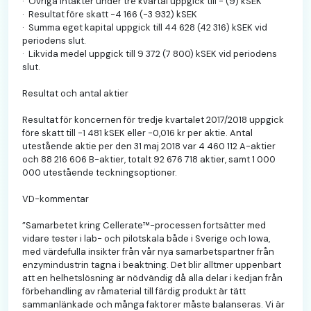
· Övriga intäkter under tre kvartal uppgick till - (9) kSEK
· Resultat före skatt -4 166 (-3 932) kSEK
· Summa eget kapital uppgick till 44 628 (42 316) kSEK vid
periodens slut.
· Likvida medel uppgick till 9 372 (7 800) kSEK vid periodens
slut.
Resultat och antal aktier
Resultat för koncernen för tredje kvartalet 2017/2018 uppgick
före skatt till -1 481 kSEK eller -0,016 kr per aktie. Antal
utestående aktie per den 31 maj 2018 var 4 460 112 A-aktier
och 88 216 606 B-aktier, totalt 92 676 718 aktier, samt 1 000
000 utestående teckningsoptioner.
VD-kommentar
”Samarbetet kring Cellerate™-processen fortsätter med
vidare tester i lab- och pilotskala både i Sverige och Iowa,
med värdefulla insikter från vår nya samarbetspartner från
enzymindustrin tagna i beaktning. Det blir alltmer uppenbart
att en helhetslösning är nödvändig då alla delar i kedjan från
förbehandling av råmaterial till färdig produkt är tätt
sammanlänkade och många faktorer måste balanseras. Vi är