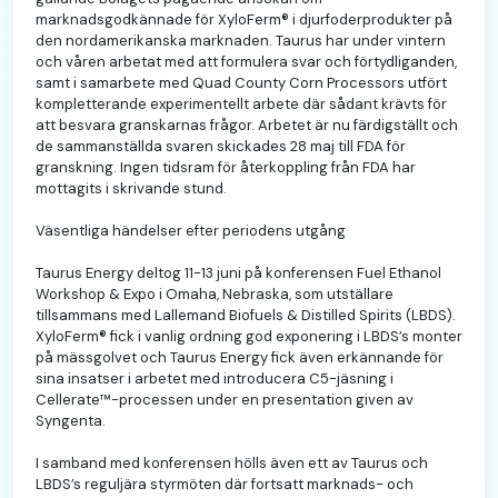
marknadsgodkännade för XyloFerm® i djurfoderprodukter på
den nordamerikanska marknaden. Taurus har under vintern
och våren arbetat med att formulera svar och förtydliganden,
samt i samarbete med Quad County Corn Processors utfört
kompletterande experimentellt arbete där sådant krävts för
att besvara granskarnas frågor. Arbetet är nu färdigställt och
de sammanställda svaren skickades 28 maj till FDA för
granskning. Ingen tidsram för återkoppling från FDA har
mottagits i skrivande stund.
Väsentliga händelser efter periodens utgång
Taurus Energy deltog 11-13 juni på konferensen Fuel Ethanol
Workshop & Expo i Omaha, Nebraska, som utställare
tillsammans med Lallemand Biofuels & Distilled Spirits (LBDS).
XyloFerm® fick i vanlig ordning god exponering i LBDS’s monter
på mässgolvet och Taurus Energy fick även erkännande för
sina insatser i arbetet med introducera C5-jäsning i
Cellerate™-processen under en presentation given av
Syngenta.
I samband med konferensen hölls även ett av Taurus och
LBDS’s reguljära styrmöten där fortsatt marknads- och