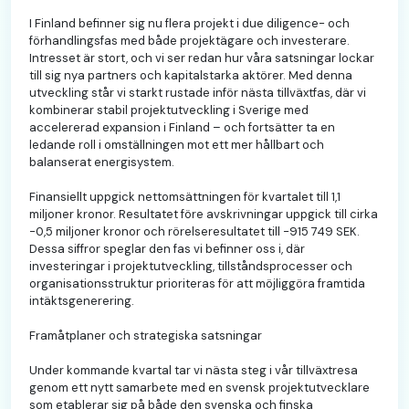
I Finland befinner sig nu flera projekt i due diligence- och
förhandlingsfas med både projektägare och investerare.
Intresset är stort, och vi ser redan hur våra satsningar lockar
till sig nya partners och kapitalstarka aktörer. Med denna
utveckling står vi starkt rustade inför nästa tillväxtfas, där vi
kombinerar stabil projektutveckling i Sverige med
accelererad expansion i Finland – och fortsätter ta en
ledande roll i omställningen mot ett mer hållbart och
balanserat energisystem.
Finansiellt uppgick nettomsättningen för kvartalet till 1,1
miljoner kronor. Resultatet före avskrivningar uppgick till cirka
-0,5 miljoner kronor och rörelseresultatet till -915 749 SEK.
Dessa siffror speglar den fas vi befinner oss i, där
investeringar i projektutveckling, tillståndsprocesser och
organisationsstruktur prioriteras för att möjliggöra framtida
intäktsgenerering.
Framåtplaner och strategiska satsningar
Under kommande kvartal tar vi nästa steg i vår tillväxtresa
genom ett nytt samarbete med en svensk projektutvecklare
som etablerar sig på både den svenska och finska