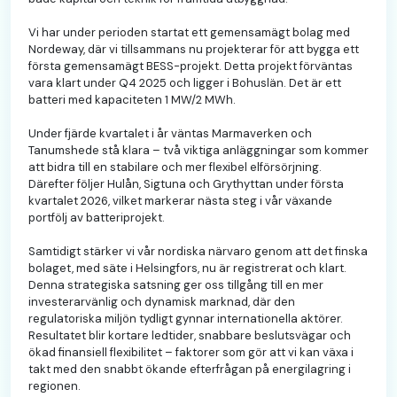
Vi har under perioden startat ett gemensamägt bolag med
Nordeway, där vi tillsammans nu projekterar för att bygga ett
första gemensamägt BESS-projekt. Detta projekt förväntas
vara klart under Q4 2025 och ligger i Bohuslän. Det är ett
batteri med kapaciteten 1 MW/2 MWh.
Under fjärde kvartalet i år väntas Marmaverken och
Tanumshede stå klara – två viktiga anläggningar som kommer
att bidra till en stabilare och mer flexibel elförsörjning.
Därefter följer Hulån, Sigtuna och Grythyttan under första
kvartalet 2026, vilket markerar nästa steg i vår växande
portfölj av batteriprojekt.
Samtidigt stärker vi vår nordiska närvaro genom att det finska
bolaget, med säte i Helsingfors, nu är registrerat och klart.
Denna strategiska satsning ger oss tillgång till en mer
investerarvänlig och dynamisk marknad, där den
regulatoriska miljön tydligt gynnar internationella aktörer.
Resultatet blir kortare ledtider, snabbare beslutsvägar och
ökad finansiell flexibilitet – faktorer som gör att vi kan växa i
takt med den snabbt ökande efterfrågan på energilagring i
regionen.