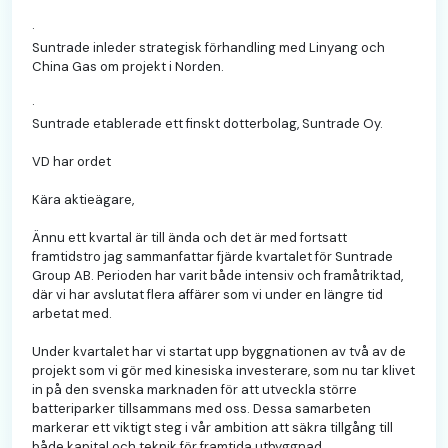
·
Suntrade inleder strategisk förhandling med Linyang och
China Gas om projekt i Norden.
·
Suntrade etablerade ett finskt dotterbolag, Suntrade Oy.
VD har ordet
Kära aktieägare,
Ännu ett kvartal är till ända och det är med fortsatt
framtidstro jag sammanfattar fjärde kvartalet för Suntrade
Group AB. Perioden har varit både intensiv och framåtriktad,
där vi har avslutat flera affärer som vi under en längre tid
arbetat med.
Under kvartalet har vi startat upp byggnationen av två av de
projekt som vi gör med kinesiska investerare, som nu tar klivet
in på den svenska marknaden för att utveckla större
batteriparker tillsammans med oss. Dessa samarbeten
markerar ett viktigt steg i vår ambition att säkra tillgång till
både kapital och teknik för framtida utbyggnad.