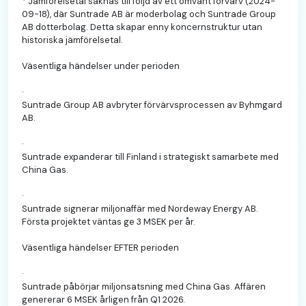
* Jämförelsetal saknas till följd av ett omvänt förvärv (2024-
09-18), där Suntrade AB är moderbolag och Suntrade Group
AB dotterbolag. Detta skapar enny koncernstruktur utan
historiska jämförelsetal.
Väsentliga händelser under perioden
·
Suntrade Group AB avbryter förvärvsprocessen av Byhmgard
AB.
·
Suntrade expanderar till Finland i strategiskt samarbete med
China Gas.
·
Suntrade signerar miljonaffär med Nordeway Energy AB.
Första projektet väntas ge 3 MSEK per år.
Väsentliga händelser EFTER perioden
·
Suntrade påbörjar miljonsatsning med China Gas. Affären
genererar 6 MSEK årligen från Q1 2026.