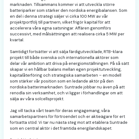
marknaden. Tillsammans kommer vi att utveckla större
batteriparker som stärker den nordiska energibalansen. Som
en del i denna strategi säljer vi cirka 100 MW av vår
projektportfölj till partnern, vilket frigör kapital för att
accelerera våra egna satsningar. Affären genomförs
successivt, med målsättningen att realisera cirka 5 MW per
kvartal.
Samtidigt fortsätter vi att sälja färdigutvecklade, RTB-klara
projekt till både svenska och internationella aktörer som
delar vår ambition att driva på energiomställningen. På så sätt
skapar vi en hållbar balans mellan egen projektutveckling,
kapitalåterföring och strategiska samarbeten – en modell
som stärker vår position som en ledande aktör på den
nordiska batterimarknaden. Suntrade jobbar nu även på att
renodla sin verksamhet, och vi ligger i förhandlingar om att
sälja av våra solcellsprojekt.
Jag vill tacka vårt team för deras engagemang, våra
samarbetspartners för förtroendet och er aktieägare för ert
fortsatta stöd. Vi tar nu nästa steg mot att etablera Suntrade
som en central aktör i det framtida energilandskapet.