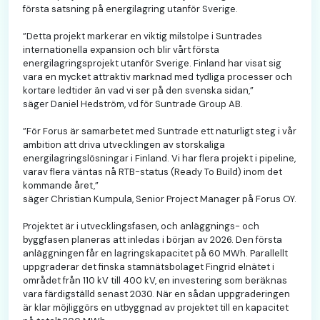
första satsning på energilagring utanför Sverige.
”Detta projekt markerar en viktig milstolpe i Suntrades
internationella expansion och blir vårt första
energilagringsprojekt utanför Sverige. Finland har visat sig
vara en mycket attraktiv marknad med tydliga processer och
kortare ledtider än vad vi ser på den svenska sidan,”
säger Daniel Hedström, vd för Suntrade Group AB.
”För Forus är samarbetet med Suntrade ett naturligt steg i vår
ambition att driva utvecklingen av storskaliga
energilagringslösningar i Finland. Vi har flera projekt i pipeline,
varav flera väntas nå RTB-status (Ready To Build) inom det
kommande året,”
säger Christian Kumpula, Senior Project Manager på Forus OY.
Projektet är i utvecklingsfasen, och anläggnings- och
byggfasen planeras att inledas i början av 2026. Den första
anläggningen får en lagringskapacitet på 60 MWh. Parallellt
uppgraderar det finska stamnätsbolaget Fingrid elnätet i
området från 110 kV till 400 kV, en investering som beräknas
vara färdigställd senast 2030. När en sådan uppgraderingen
är klar möjliggörs en utbyggnad av projektet till en kapacitet