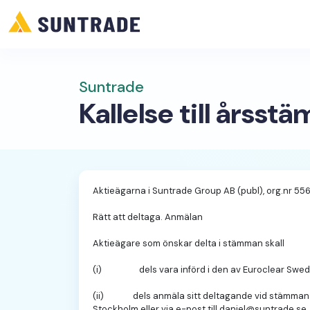
Suntrade
Kallelse till årsst
Aktieägarna i Suntrade Group AB (publ), org.nr 556
Rätt att deltaga. Anmälan
Aktieägare som önskar delta i stämman skall
(i) dels vara införd i den av Euroclear Sweden
(ii) dels anmäla sitt deltagande vid stäm­man ti
Stockholm eller via e-post till daniel@suntrade.s