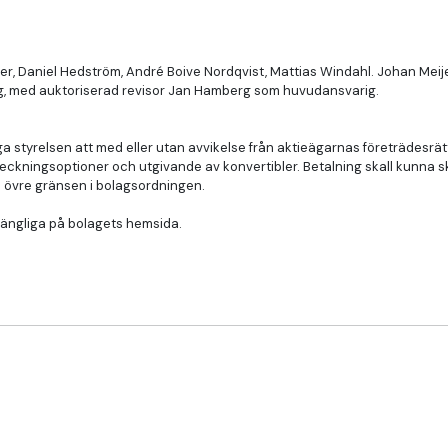
r, Daniel Hedström, André Boive Nordqvist, Mattias Windahl. Johan Meije
olag, med auktoriserad revisor Jan Hamberg som huvudansvarig.
tyrelsen att med eller utan avvikelse från aktieägarnas företrädesrätt, in
v teckningsoptioner och utgivande av konvertibler. Betalning skall kunna 
n övre gränsen i bolagsordningen.
lgängliga på bolagets hemsida.