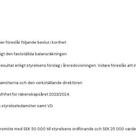
 föreslår följande beslut i korthet:
ligt den fastställda balansräkningen
sultat enligt styrelsens förslag i årsredovisningen. Vidare föreslås att
edamöterna och den verkställande direktören
rsfrihet för räkenskapsåret 2023/2024.
ga styrelseledamöter samt VD.
årsmöte med SEK 50 000 till styrelsens ordförande och SEK 25 000 vardera 