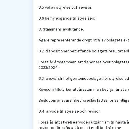
8.5 val av styrelse och revisor;
8.6 bemyndigande till styrelsen;
9. Stämmans avslutande.
Ägare representerande drygt 45% av bolagets aktier
8.2. dispositioner beträffande bolagets resultat en
Föreslår årsstämman att disponera över bolagets re
2023/2024.
8.3. ansvarsfrihet gentemot bolaget för styrelsel
Revisorn tillstyrker att årsstämman beviljar ansva
Beslut om ansvarsfrihet föreslås fattas för samtli
8.4. arvode till styrelse och revisor
Föreslås att styrelsearvoden utgår fram till nästa 
revisorer föreslås utgå enligt godkänd räkning.