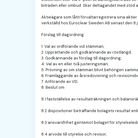
biträden eller ombud. Sker deltagandet med stöd av f
Aktieägare som låtit förvaltarregistrera sina aktier
verkställd hos Euroclear Sweden AB senast den 8 ja
Förslag till dagordning:
1. Val av ordförande vid stämman;
2. Upprättande och godkännande av röstlängd;
3. Godkännande av förslag till dagordning;
4. Val av en eller två justeringsmän;
5. Prövning av om stämman blivit behörigen samma
6. Framläggande av årsredovisning och revisionsbe
7. Anförande av VD;
8. Beslut om
8.1 fastställelse av resultaträkningen och balansr
8.2 dispositioner beträffande bolagets resultat enl
8.3 ansvarsfrihet gentemot bolaget för styrelsele
8.4 arvode till styrelse och revisor;