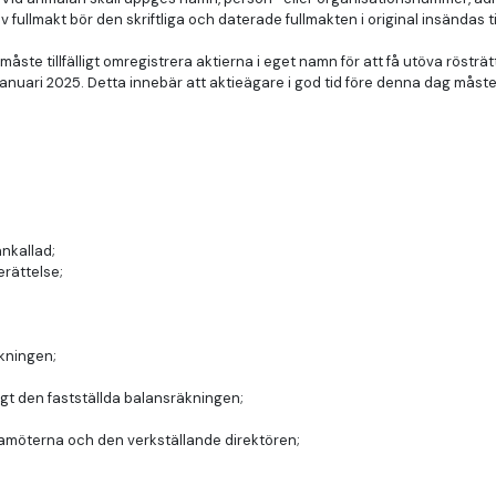
ullmakt bör den skriftliga och daterade fullmakten i original insändas til
 måste tillfälligt omregistrera aktierna i eget namn för att få utöva röstr
nuari 2025. Detta innebär att aktieägare i god tid före denna dag måste
nkallad;
rättelse;
äkningen;
igt den fastställda balansräkningen;
damöterna och den verkställande direktören;