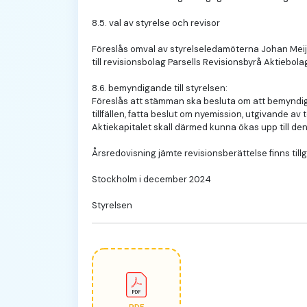
8.5. val av styrelse och revisor
Föreslås omval av styrelseledamöterna Johan Meije
till revisionsbolag Parsells Revisionsbyrå Aktieb
8.6. bemyndigande till styrelsen:
Föreslås att stämman ska besluta om att bemyndiga s
tillfällen, fatta beslut om nyemission, utgivande a
Aktiekapitalet skall därmed kunna ökas upp till de
Årsredovisning jämte revisionsberättelse finns til
Stockholm i december 2024
Styrelsen
PDF