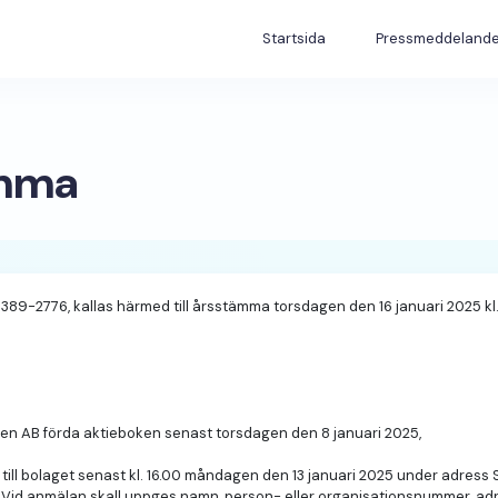
Startsida
Pressmeddeland
ämma
389-2776, kallas härmed till årsstämma torsdagen den 16 januari 2025 kl.
 AB förda aktieboken senast torsdagen den 8 januari 2025,
ll bolaget senast kl. 16.00 måndagen den 13 januari 2025 under adress 
e. Vid anmälan skall uppges namn, person- eller or­ga­nisationsnummer, a