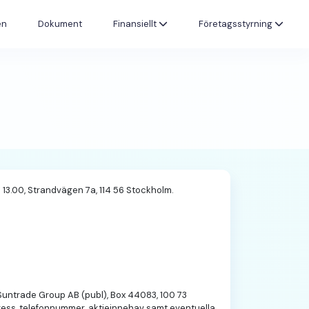
en
Dokument
Finansiellt
Företagsstyrning
 13.00, Strandvägen 7a, 114 56 Stockholm.
Suntrade Group AB (publ), Box 44083, 100 73
dress, telefonnummer, aktieinnehav samt eventuella