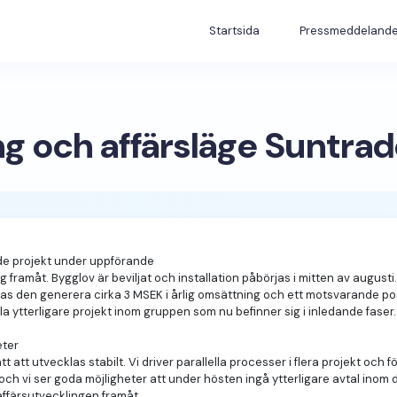
Startsida
Pressmeddeland
g och affärsläge Suntra
de projekt under uppförande
g framåt. Bygglov är beviljat och installation påbörjas i mitten av augusti. 
äntas den generera cirka 3 MSEK i årlig omsättning och ett motsvarande p
a ytterligare projekt inom gruppen som nu befinner sig i inledande faser.
eter
t utvecklas stabilt. Vi driver parallella processer i flera projekt och f
gt och vi ser goda möjligheter att under hösten ingå ytterligare avtal in
 affärsutvecklingen framåt.