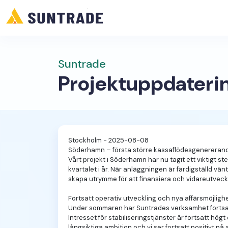
Suntrade
Projektuppdaterin
Stockholm - 2025-08-08
Söderhamn – första större kassaflödesgenereran
Vårt projekt i Söderhamn har nu tagit ett viktigt ste
kvartalet i år. När anläggningen är färdigställd v
skapa utrymme för att finansiera och vidareutveckl
Fortsatt operativ utveckling och nya affärsmöjligh
Under sommaren har Suntrades verksamhet fortsatt at
Intresset för stabiliseringstjänster är fortsatt hö
långsiktiga ambition och vi ser fortsatt positivt på