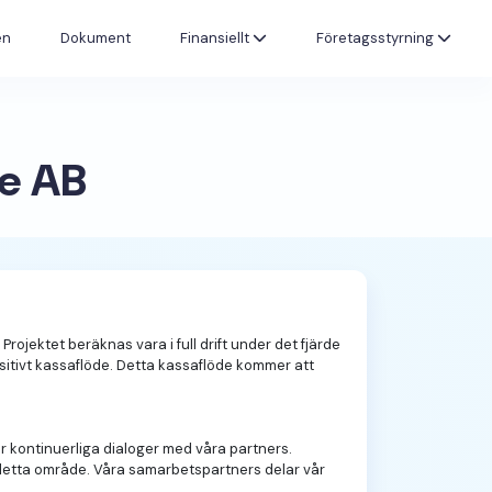
en
Dokument
Finansiellt
Företagsstyrning
de AB
Projektet beräknas vara i full drift under det fjärde
ositivt kassaflöde. Detta kassaflöde kommer att
ör kontinuerliga dialoger med våra partners.
om detta område. Våra samarbetspartners delar vår