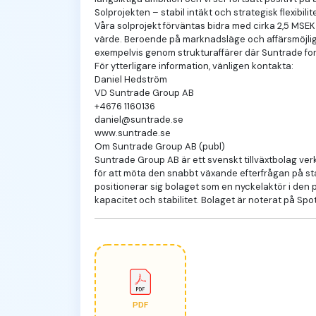
Solprojekten – stabil intäkt och strategisk flexibilit
Våra solprojekt förväntas bidra med cirka 2,5 MSEK
värde. Beroende på marknadsläge och affärsmöjligh
exempelvis genom strukturaffärer där Suntrade fort
För ytterligare information, vänligen kontakta:
Daniel Hedström
VD Suntrade Group AB
+4676 1160136
daniel@suntrade.se
www.suntrade.se
Om Suntrade Group AB (publ)
Suntrade Group AB är ett svenskt tillväxtbolag verk
för att möta den snabbt växande efterfrågan på sta
positionerar sig bolaget som en nyckelaktör i den p
kapacitet och stabilitet. Bolaget är noterat på Spo
PDF