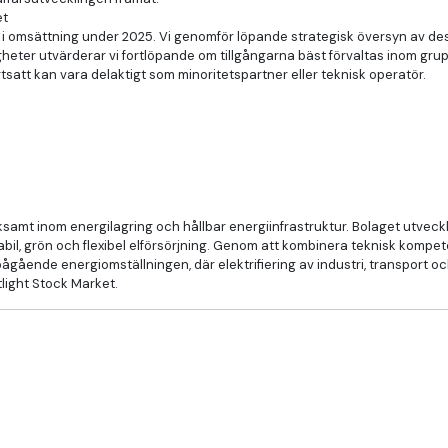
et
 i omsättning under 2025. Vi genomför löpande strategisk översyn av dess
eter utvärderar vi fortlöpande om tillgångarna bäst förvaltas inom gru
satt kan vara delaktigt som minoritetspartner eller teknisk operatör.
samt inom energilagring och hållbar energiinfrastruktur. Bolaget utveckla
bil, grön och flexibel elförsörjning. Genom att kombinera teknisk kompet
ågående energiomställningen, där elektrifiering av industri, transport och
tlight Stock Market.