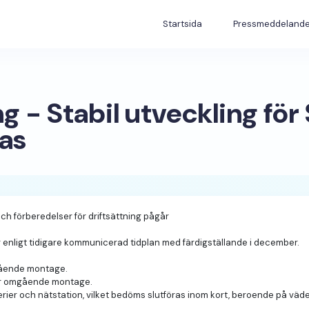
Startsida
Pressmeddeland
g - Stabil utveckling fö
fas
ch förberedelser för driftsättning pågår
er enligt tidigare kommunicerad tidplan med färdigställande i december.
mgående montage.
för omgående montage.
erier och nätstation, vilket bedöms slutföras inom kort, beroende på väd