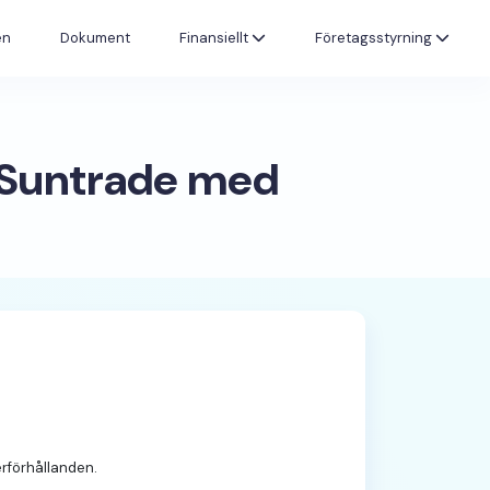
en
Dokument
Finansiellt
Företagsstyrning
r Suntrade med
erförhållanden.