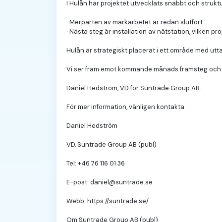
I Hulån har projektet utvecklats snabbt och strukt
· Merparten av markarbetet är redan slutfört.
· Nästa steg är installation av nätstation, vilken pr
Hulån är strategiskt placerat i ett område med uttal
Vi ser fram emot kommande månads framsteg och for
Daniel Hedström, VD för Suntrade Group AB.
För mer information, vänligen kontakta:
Daniel Hedström
VD, Suntrade Group AB (publ)
Tel: +46 76 116 01 36
E-post: daniel@suntrade.se
Webb: https://suntrade.se/
Om Suntrade Group AB (publ)