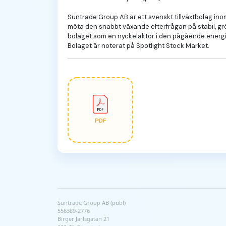
Suntrade Group AB är ett svenskt tillväxtbolag inom
möta den snabbt växande efterfrågan på stabil, grö
bolaget som en nyckelaktör i den pågående energioms
Bolaget är noterat på Spotlight Stock Market.
PDF
Suntrade Group AB (publ)
556389-2776
Birger Jarlsgatan 21