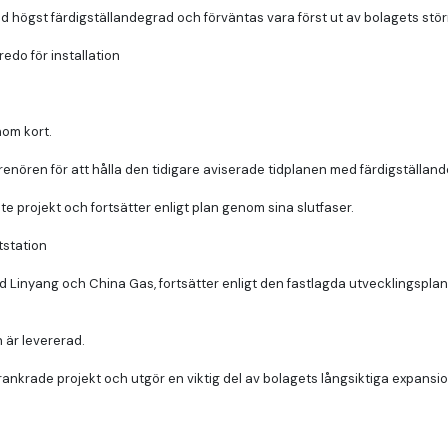
ögst färdigställandegrad och förväntas vara först ut av bolagets större
edo för installation
nom kort.
renören för att hålla den tidigare aviserade tidplanen med färdigställa
e projekt och fortsätter enligt plan genom sina slutfaser.
tstation
d Linyang och China Gas, fortsätter enligt den fastlagda utvecklingspla
 är levererad.
rankrade projekt och utgör en viktig del av bolagets långsiktiga expansio