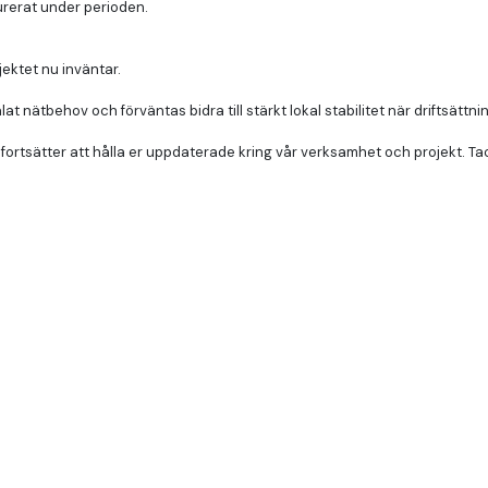
urerat under perioden.
ojektet nu inväntar.
at nätbehov och förväntas bidra till stärkt lokal stabilitet när driftsättni
tsätter att hålla er uppdaterade kring vår verksamhet och projekt. Tack