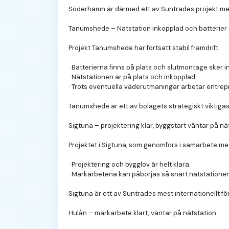
Söderhamn är därmed ett av Suntrades projekt med h
Tanumshede – Nätstation inkopplad och batterier r
Projekt Tanumshede har fortsatt stabil framdrift.
· Batterierna finns på plats och slutmontage sker i
· Nätstationen är på plats och inkopplad.
· Trots eventuella väderutmaningar arbetar entrep
Tanumshede är ett av bolagets strategiskt viktigast
Sigtuna – projektering klar, byggstart väntar på nä
Projektet i Sigtuna, som genomförs i samarbete me
· Projektering och bygglov är helt klara.
· Markarbetena kan påbörjas så snart nätstationen
Sigtuna är ett av Suntrades mest internationellt fö
Hulån – markarbete klart, väntar på nätstation