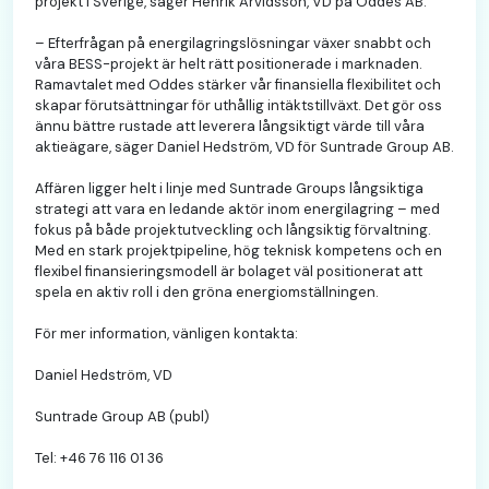
projekt i Sverige, säger Henrik Arvidsson, VD på Oddes AB.
– Efterfrågan på energilagringslösningar växer snabbt och
våra BESS-projekt är helt rätt positionerade i marknaden.
Ramavtalet med Oddes stärker vår finansiella flexibilitet och
skapar förutsättningar för uthållig intäktstillväxt. Det gör oss
ännu bättre rustade att leverera långsiktigt värde till våra
aktieägare, säger Daniel Hedström, VD för Suntrade Group AB.
Affären ligger helt i linje med Suntrade Groups långsiktiga
strategi att vara en ledande aktör inom energilagring – med
fokus på både projektutveckling och långsiktig förvaltning.
Med en stark projektpipeline, hög teknisk kompetens och en
flexibel finansieringsmodell är bolaget väl positionerat att
spela en aktiv roll i den gröna energiomställningen.
För mer information, vänligen kontakta:
Daniel Hedström, VD
Suntrade Group AB (publ)
Tel: +46 76 116 01 36