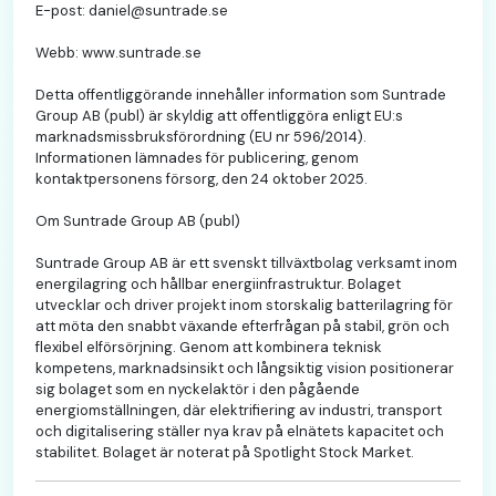
E-post: daniel@suntrade.se
Webb: www.suntrade.se
Detta offentliggörande innehåller information som Suntrade
Group AB (publ) är skyldig att offentliggöra enligt EU:s
marknadsmissbruksförordning (EU nr 596/2014).
Informationen lämnades för publicering, genom
kontaktpersonens försorg, den 24 oktober 2025.
Om Suntrade Group AB (publ)
Suntrade Group AB är ett svenskt tillväxtbolag verksamt inom
energilagring och hållbar energiinfrastruktur. Bolaget
utvecklar och driver projekt inom storskalig batterilagring för
att möta den snabbt växande efterfrågan på stabil, grön och
flexibel elförsörjning. Genom att kombinera teknisk
kompetens, marknadsinsikt och långsiktig vision positionerar
sig bolaget som en nyckelaktör i den pågående
energiomställningen, där elektrifiering av industri, transport
och digitalisering ställer nya krav på elnätets kapacitet och
stabilitet. Bolaget är noterat på Spotlight Stock Market.