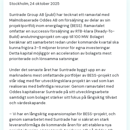
Stockholm, 24 oktober 2025
Suntrade Group AB (publ) har tecknat ett ramavtal med
Malmöbaserade Oddes AB om försäljning av delar av sin
projektportfölj inom energilagring (BESS). Ramavtalet
omfattar en successiv försäljning av RTB-klara (Ready-To-
Build) anslutningsprojekt om upp till 100 MW. Bolaget
beräknar att samarbetet redan under kommande kvartal ska
kunna frigöra 3–5 miljoner kronor för egna investeringar.
Detta kapital möjliggör en acceleration av bolagets mest
prioriterade och lönsamma satsningar.
Under det senaste året har Suntrade byggt upp en av
marknadens mest omfattande portföljer av BESS-projekt och
står idag med fler utvecklingsklara projekt än vad som kan
realiseras med befintliga resurser. Genom ramavtalet med
Oddes kapitaliserar Suntrade på sitt utvecklingsarbete
samtidigt som bolaget stärker sitt fokus på långsiktig tillväxt
och värdeskapande.
– Vi har en långsiktig expansionsplan för BESS-projekt, och
genom samarbetet med Suntrade har vi säkrat en stark
leveransförmåga de kommande åren för att etablera nya